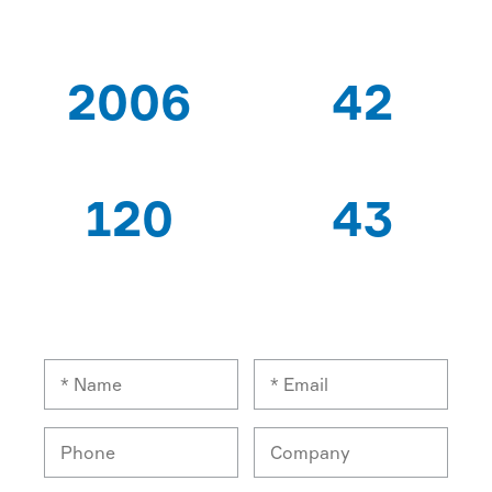
2006
42
TỪ
BẰNG SÁNG CHẾ
120
43
CHUYÊN GIA CÔNG
XUẤT KHẨU QUỐC
NHÂN
GIA