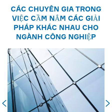
CÁC CHUYÊN GIA TRONG
VIỆC CẦM NẮM CÁC GIẢI
PHÁP KHÁC NHAU CHO
NGÀNH CÔNG NGHIỆP

