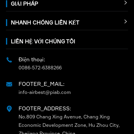
GIẢI PHÁP

NHANH CHÓNG LIÊN KẾT

LIÊN HỆ VỚI CHÚNG TÔI
Điện thoại:

0086-572-6388266
FOOTER_E_MAIL:

info-airbest@piab.com
FOOTER_ADDRESS:

No.809 Chang Xing Avenue, Chang Xing
Economic Development Zone, Hu Zhou City,
Zhejiang Province, China.