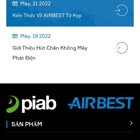
May, 21 2022

Kiến Thức Về AIRBEST Từ Kẹp
May, 19 2022

Giới Thiệu Hút Chân Không Máy
Phát Điện
SẢN PHẨM
