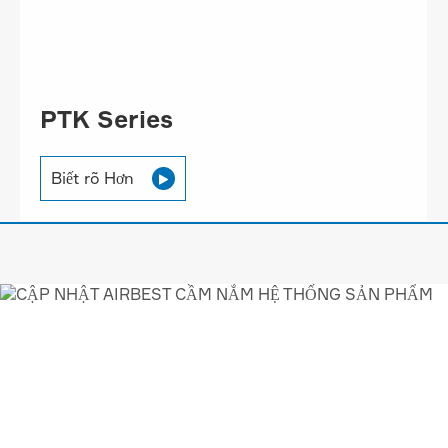
PTK Series
Biết rõ Hơn

AIRBEST-LEADING HÚT
CHÂN KHÔNG
GIẢI PHÁP
NHÀ CUNG CẤP