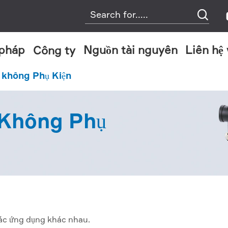

 pháp
Nguồn tài nguyên
Liên hệ
Công ty
Nhiều tầng Hút Chân Không Máy Phát Điện
Kết hợp Loại Hút Chân Không Máy Phát Điện
 không Phụ Kiện
Không Phụ
ác ứng dụng khác nhau.