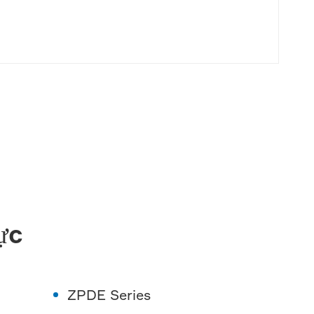
ực
ZPDE Series