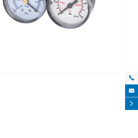


