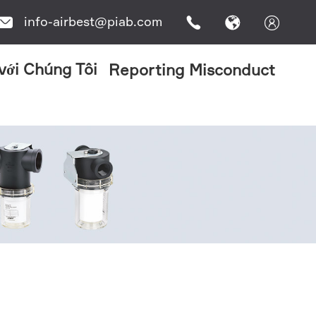
info-airbest@piab.com




 với Chúng Tôi
Reporting Misconduct