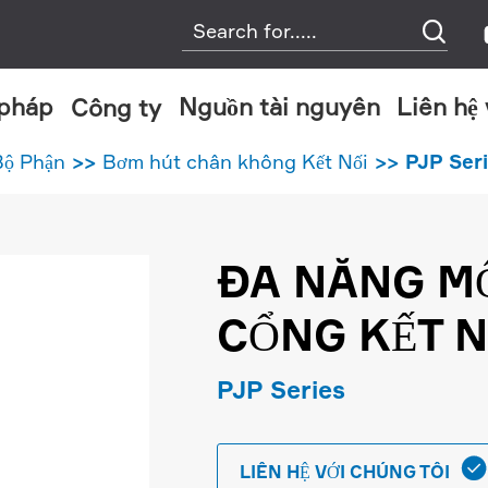

 pháp
Nguồn tài nguyên
Liên hệ
Công ty
Nhiều tầng Hút Chân Không Máy Phát Điện
Kết hợp Loại Hút Chân Không Máy Phát Điện
Bộ Phận
Bơm hút chân không Kết Nối
PJP Ser
ĐA NĂNG M
CỔNG KẾT N
PJP Series

LIÊN HỆ VỚI CHÚNG TÔI