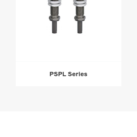
PSPL Series
HƠN
