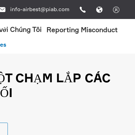
info-airbest@piab.com




 với Chúng Tôi
Reporting Misconduct
ies
ỘT CHẠM LẮP CÁC
ỐI