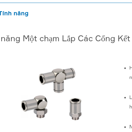
Tính năng
 năng Một chạm Lắp Các Cổng Kết
H
n
L
h
N