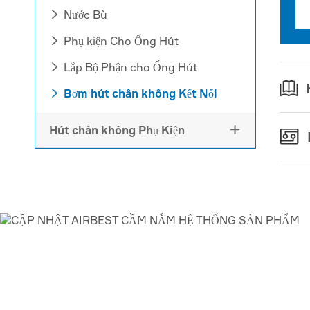
Nước Bù

Phụ kiện Cho Ống Hút

Lắp Bộ Phận cho Ống Hút

Bơm hút chân không Kết Nối

Hút chân không Phụ Kiện

AIRBEST-LEADING H