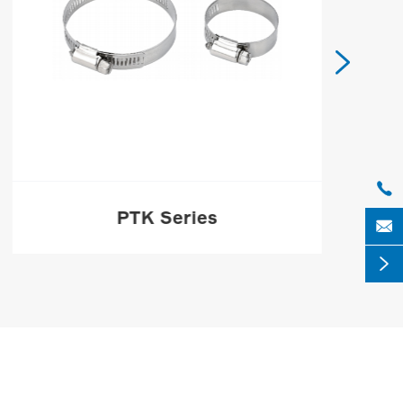


PTK Series


HƠN
