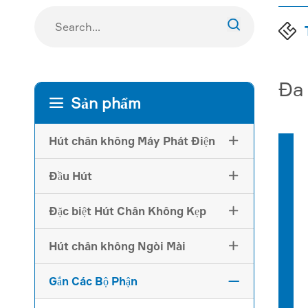

Đa
Sản phẩm

Hút chân không Máy Phát Điện

Đầu Hút

Đặc biệt Hút Chân Không Kẹp

Hút chân không Ngòi Mài

Gắn Các Bộ Phận
