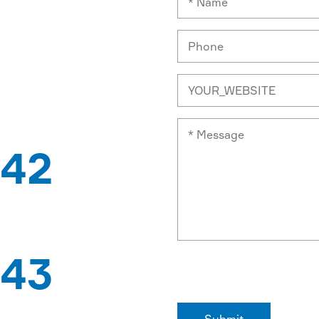
NHÀ
42
G SÁNG CHẾ
43
KHẨU QUỐC GIA