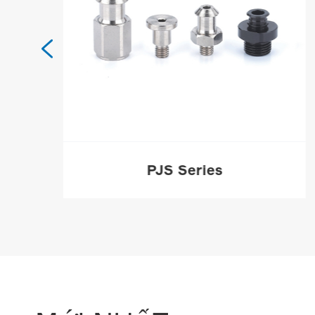

PJS Series
HƠN
