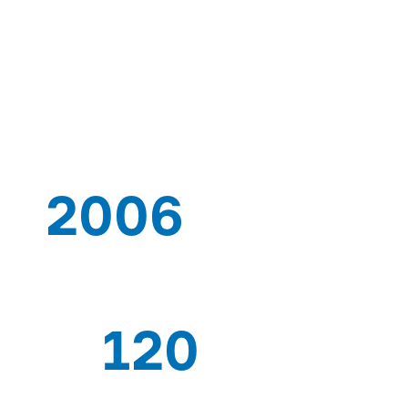
KHÔNG
GIẢI PHÁP 
CUNG CẤP
2006
TỪ
BẰN
120
CHUYÊN GIA CÔNG NHÂN
XUẤT 