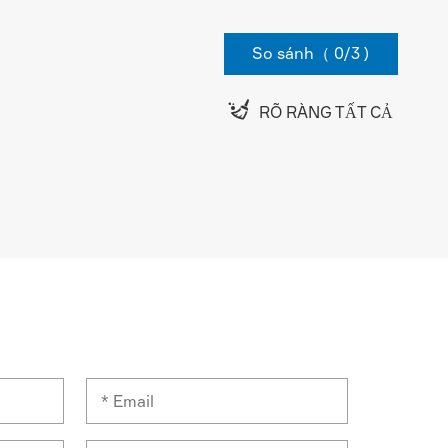
So sánh（
0
/3 )

RÕ RÀNG TẤT CẢ