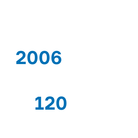
CUNG CẤP
2006
TỪ
BẰN
120
CHUYÊN GIA CÔNG NHÂN
XUẤT 