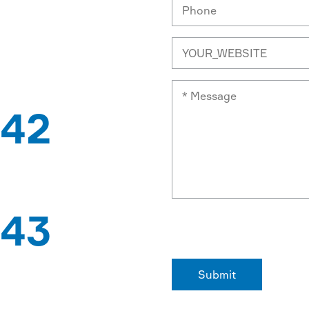
42
G SÁNG CHẾ
43
KHẨU QUỐC GIA