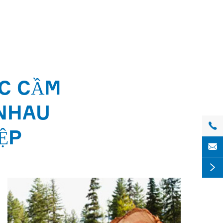
ỆC CẦM
 NHAU

ỆP

