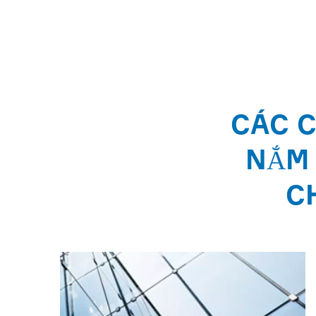
CÁC C
NẮM 
C