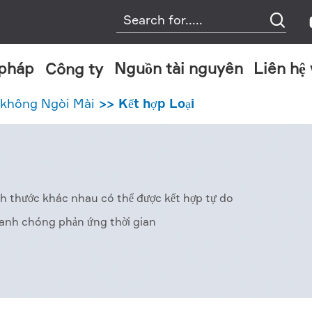

 pháp
Nguồn tài nguyên
Liên hệ
Công ty
Nhiều tầng Hút Chân Không Máy Phát Điện
Kết hợp Loại Hút Chân Không Máy Phát Điện
 không Ngòi Mài
Kết hợp Loại
h thước khác nhau có thể được kết hợp tự do
anh chóng phản ứng thời gian