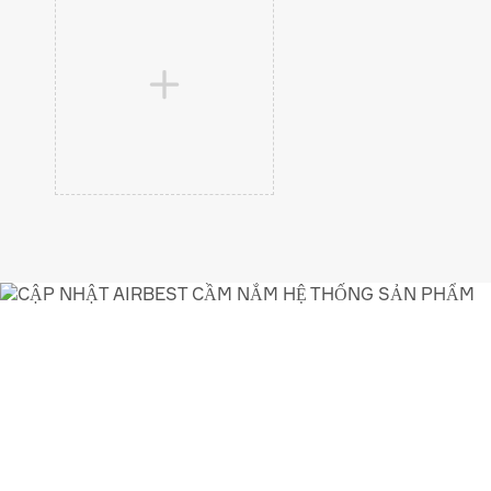

AIRBEST-LEADING H
KHÔNG
GIẢI PHÁP 