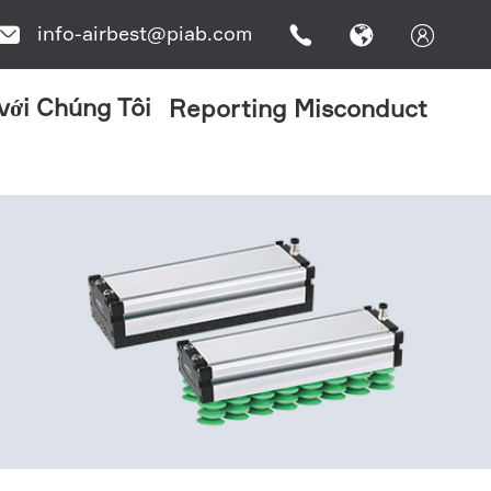
info-airbest@piab.com




 với Chúng Tôi
Reporting Misconduct