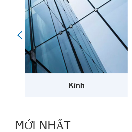

Kính
MỚI NHẤT