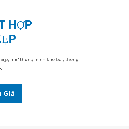
T HỢP
KẸP
hiệp, như thông minh kho bãi, thông
v.
 Giá