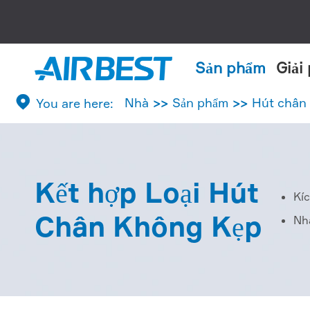
Sản phẩm
Giải

Nhà
Sản phẩm
Hút chân
Kết hợp Loại Hút
Kíc
Chân Không Kẹp
Nh