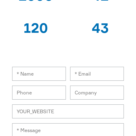
TỪ
BẰNG SÁNG CHẾ
120
43
CHUYÊN GIA CÔNG
XUẤT KHẨU QUỐC
NHÂN
GIA