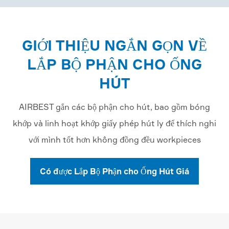
GIỚI THIỆU NGẮN GỌN VỀ
LẮP BỘ PHẬN CHO ỐNG
HÚT
AIRBEST gắn các bộ phận cho hút, bao gồm bóng
khớp và linh hoạt khớp giấy phép hút ly để thích nghi
với mình tốt hơn không đồng đều workpieces
Có được Lắp Bộ Phận cho Ống Hút Giá