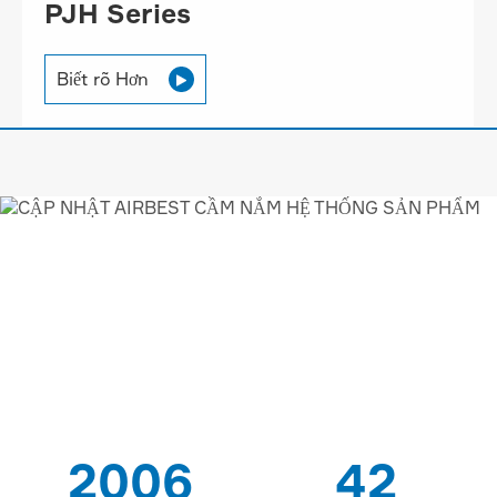
PJH Series
Biết rõ Hơn

AIRBEST-LEADING HÚT
CHÂN KHÔNG
GIẢI PHÁP
NHÀ CUNG CẤP
2006
42