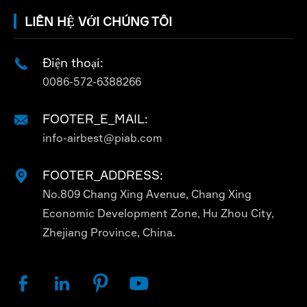
LIÊN HỆ VỚI CHÚNG TÔI
Điện thoại:

0086-572-6388266
FOOTER_E_MAIL:

info-airbest@piab.com
FOOTER_ADDRESS:

No.809 Chang Xing Avenue, Chang Xing
Economic Development Zone, Hu Zhou City,
Zhejiang Province, China.



