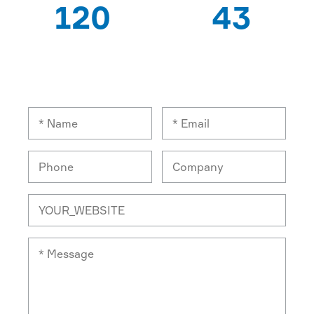
120
43
CHUYÊN GIA CÔNG
XUẤT KHẨU QUỐC
NHÂN
GIA