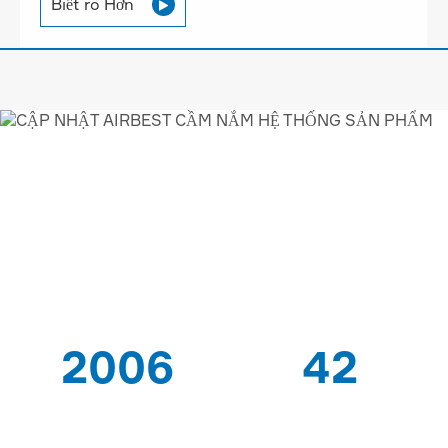
Biết rõ Hơn

AIRBEST-LEADING HÚT
CHÂN KHÔNG
GIẢI PHÁP
NHÀ CUNG CẤP
2006
42
TỪ
BẰNG SÁNG CHẾ