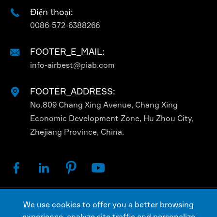
Điện thoại:

0086-572-6388266
FOOTER_E_MAIL:

info-airbest@piab.com
FOOTER_ADDRESS:

No.809 Chang Xing Avenue, Chang Xing
Economic Development Zone, Hu Zhou City,
Zhejiang Province, China.




We use cookies to offer you a better browsing
Bản quyền ©
AIRBEST (CHANGXING) TECHNOLOGY
experience, analyze site traffic and personalize