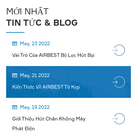
HƠN

MỚI NHẤT
TIN TỨC & BLOG
May, 23 2022

Vai Trò Của AIRBEST Bộ Lọc Hút Bụi
May, 21 2022

Kiến Thức Về AIRBEST Từ Kẹp
May, 19 2022

Giới Thiệu Hút Chân Không Máy
Phát Điện