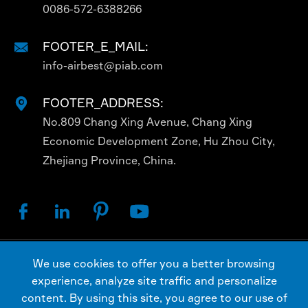
0086-572-6388266
FOOTER_E_MAIL:

info-airbest@piab.com
FOOTER_ADDRESS:

No.809 Chang Xing Avenue, Chang Xing
Economic Development Zone, Hu Zhou City,
Zhejiang Province, China.




We use cookies to offer you a better browsing
Bản quyền ©
AIRBEST (CHANGXING) TECHNOLOGY
experience, analyze site traffic and personalize
CO., LTD.
Tất cả các Quyền Dành Riêng.
content. By using this site, you agree to our use of
Sitemap
Chính Sách riêng tư