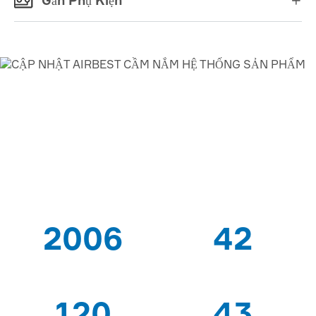

AIRBEST-LEADING HÚT
CHÂN KHÔNG
GIẢI PHÁP
NHÀ CUNG CẤP
2006
42
TỪ
BẰNG SÁNG CHẾ
120
43