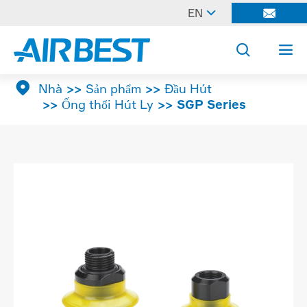

EN




Nhà
Sản phẩm
Đầu Hút
Ống thổi Hút Ly
SGP Series