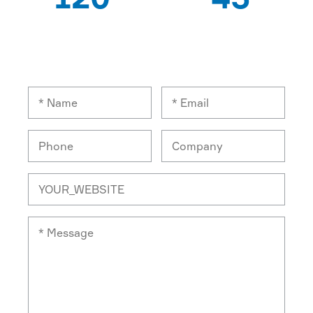
CHUYÊN GIA CÔNG
XUẤT KHẨU QUỐC
NHÂN
GIA